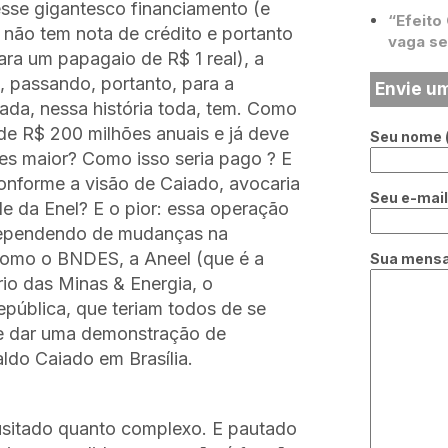
esse gigantesco financiamento (e
“Efeito
 não tem nota de crédito e portanto
vaga se
ra um papagaio de R$ 1 real), a
, passando, portanto, para a
Envie u
 Nada, nessa história toda, tem. Como
de R$ 200 milhões anuais e já deve
Seu nome (
es maior? Como isso seria pago ? E
onforme a visão de Caiado, avocaria
Seu e-mail 
de da Enel? E o pior: essa operação
dependendo de mudanças na
como o BNDES, a Aneel (que é a
Sua mens
rio das Minas & Energia, o
pública, que teriam todos de se
e dar uma demonstração de
ldo Caiado em Brasília.
nusitado quanto complexo. E pautado