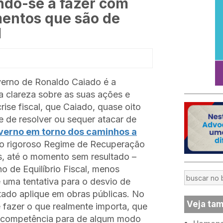
ndo-se a fazer com
mentos que são de
l
verno de Ronaldo Caiado é a
a clareza sobre as suas ações e
rise fiscal, que Caiado, quase oito
e de resolver ou sequer atacar de
verno em torno dos caminhos a
ao rigoroso Regime de Recuperação
iás, até o momento sem resultado –
 de Equilíbrio Fiscal, menos
e uma tentativa para o desvio de
ado aplique em obras públicas. No
Veja ta
e fazer o que realmente importa, que
e competência para de algum modo