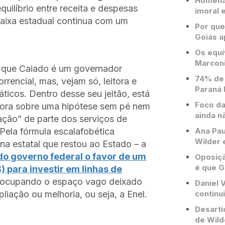
Homenag
ilíbrio entre receita e despesas
imoral e
caixa estadual continua com um
Por que
Goiás a
Os equí
Marconi
es que Caiado é um governador
74% de 
rrencial, mas, vejam só, leitora e
Paraná 
áticos. Dentro desse seu jeitão, está
Foco da
gora sobre uma hipótese sem pé nem
ainda n
ação” de parte dos serviços de
 Pela fórmula escalafobética
Ana Pau
Wilder 
a estatal que restou ao Estado – a
do governo federal o favor de um
Oposiçã
é que G
 para investir em linhas de
 ocupando o espaço vago deixado
Daniel V
liação ou melhoria, ou seja, a Enel.
continu
Desarti
de Wild