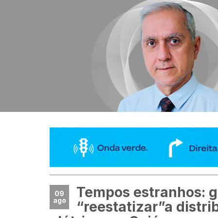
Tempos estranhos: g
09
ago
“reestatizar”a distri