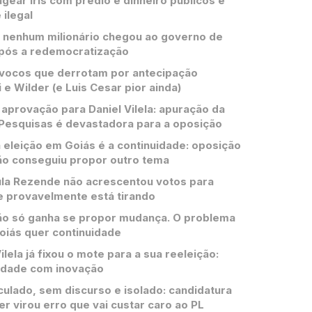
ear Iris com prédio e dinheiro públicos é
 ilegal
 nenhum milionário chegou ao governo de
pós a redemocratização
vocos que derrotam por antecipação
 e Wilder (e Luis Cesar pior ainda)
aprovação para Daniel Vilela: apuração da
Pesquisas é devastadora para a oposição
 eleição em Goiás é a continuidade: oposição
ão conseguiu propor outro tema
la Rezende não acrescentou votos para
e provavelmente está tirando
o só ganha se propor mudança. O problema
oiás quer continuidade
ilela já fixou o mote para a sua reeleição:
idade com inovação
culado, sem discurso e isolado: candidatura
er virou erro que vai custar caro ao PL