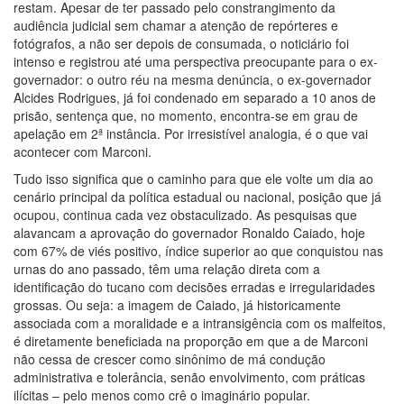
restam. Apesar de ter passado pelo constrangimento da
audiência judicial sem chamar a atenção de repórteres e
fotógrafos, a não ser depois de consumada, o noticiário foi
intenso e registrou até uma perspectiva preocupante para o ex-
governador: o outro réu na mesma denúncia, o ex-governador
Alcides Rodrigues, já foi condenado em separado a 10 anos de
prisão, sentença que, no momento, encontra-se em grau de
apelação em 2ª instância. Por irresistível analogia, é o que vai
acontecer com Marconi.
Tudo isso significa que o caminho para que ele volte um dia ao
cenário principal da política estadual ou nacional, posição que já
ocupou, continua cada vez obstaculizado. As pesquisas que
alavancam a aprovação do governador Ronaldo Caiado, hoje
com 67% de viés positivo, índice superior ao que conquistou nas
urnas do ano passado, têm uma relação direta com a
identificação do tucano com decisões erradas e irregularidades
grossas. Ou seja: a imagem de Caiado, já historicamente
associada com a moralidade e a intransigência com os malfeitos,
é diretamente beneficiada na proporção em que a de Marconi
não cessa de crescer como sinônimo de má condução
administrativa e tolerância, senão envolvimento, com práticas
ilícitas – pelo menos como crê o imaginário popular.