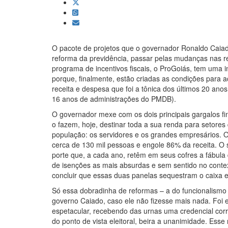
O pacote de projetos que o governador Ronaldo Caia
reforma da previdência, passar pelas mudanças nas r
programa de incentivos fiscais, o ProGoiás, tem uma 
porque, finalmente, estão criadas as condições para 
receita e despesa que foi a tônica dos últimos 20 anos
16 anos de administrações do PMDB).
O governador mexe com os dois principais gargalos fi
o fazem, hoje, destinar toda a sua renda para setores
população: os servidores e os grandes empresários. O 
cerca de 130 mil pessoas e engole 86% da receita. O
porte que, a cada ano, retêm em seus cofres a fábul
de isenções as mais absurdas e sem sentido no contex
concluir que essas duas panelas sequestram o caixa e
Só essa dobradinha de reformas – a do funcionalismo e 
governo Caiado, caso ele não fizesse mais nada. Foi e
espetacular, recebendo das urnas uma credencial corr
do ponto de vista eleitoral, beira a unanimidade. Esse 