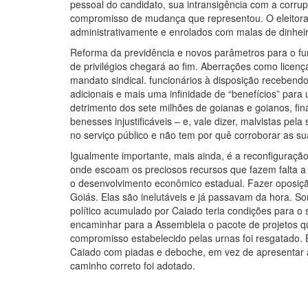
pessoal do candidato, sua intransigência com a corrup
compromisso de mudança que representou. O eleitora
administrativamente e enrolados com malas de dinhe
Reforma da previdência e novos parâmetros para o fu
de privilégios chegará ao fim. Aberrações como licenç
mandato sindical. funcionários à disposição recebend
adicionais e mais uma infinidade de “benefícios” par
detrimento dos sete milhões de goianas e goianos, fi
benesses injustificáveis – e, vale dizer, malvistas p
no serviço público e não tem por quê corroborar as su
Igualmente importante, mais ainda, é a reconfiguração 
onde escoam os preciosos recursos que fazem falta 
o desenvolvimento econômico estadual. Fazer oposiçã
Goiás. Elas são inelutáveis e já passavam da hora. 
político acumulado por Caiado teria condições para o 
encaminhar para a Assembleia o pacote de projetos qu
compromisso estabelecido pelas urnas foi resgatado. 
Caiado com piadas e deboche, em vez de apresentar 
caminho correto foi adotado.