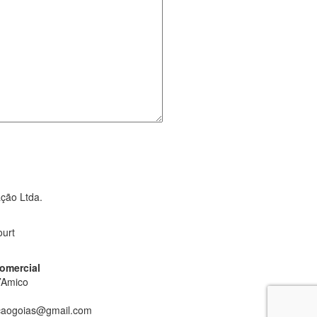
ção Ltda.
ourt
omercial
’Amico
aogoias@gmail.com