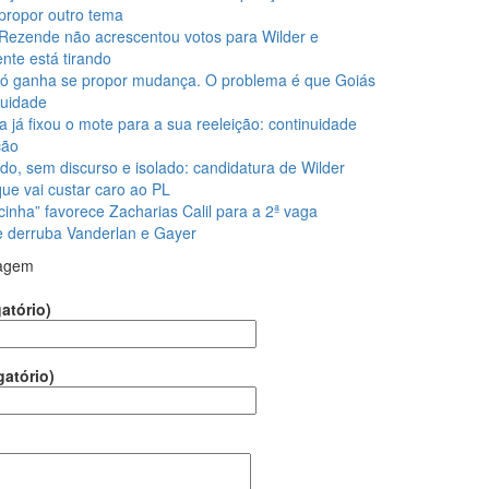
propor outro tema
Rezende não acrescentou votos para Wilder e
nte está tirando
ó ganha se propor mudança. O problema é que Goiás
nuidade
la já fixou o mote para a sua reeleição: continuidade
ção
do, sem discurso e isolado: candidatura de Wilder
que vai custar caro ao PL
cinha” favorece Zacharias Calil para a 2ª vaga
 e derruba Vanderlan e Gayer
agem
atório)
gatório)