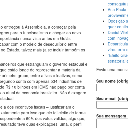
conseguiu 
Ana Paula 
provavelme
Oposição s
quer conti
do entregou à Assembleia, a começar pela
Daniel Vile
egras para o funcionalismo e chegar ao novo
com inova
importância nunca vista antes em Goiás –
Desarticula
acabar com o modelo de desequilíbrio entre
virou erro 
 no Estado, talvez mais (a se incluir também os
“Efeito Gra
senatorial
nanceiros que estrangulam o governo estadual e
Envie uma mens
 que estão longe de representar a maioria da
primeiro grupo, entre ativos e inativos, soma
Seu nome (obrig
 segundo conta com apenas 534 indústrias de
a de R$ 10 bilhões em ICMS não pago por conta
to atual da economia brasileira. Não é exagero
stadual.
Seu e-mail (obri
a dos incentivos fiscais – justificariam o
xatamente para isso que ele foi eleito de forma
Sua mensagem
espondente a 60% dos votos válidos, algo que,
resultado teve duas explicações: uma, o perfil