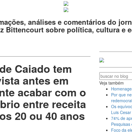
mações, análises e comentários do jorn
z Bittencourt sobre política, cultura e
 de Caiado tem
ista antes em
Veja também
ente acabar com o
Homenagear 
Por que ne
rio entre receita
redemocrat
Os equívoc
os 20 ou 40 anos
Luis Cesar 
74% de apr
Pesquisas 
Foco da el