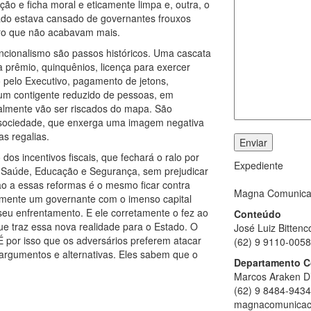
ção e ficha moral e eticamente limpa e, outra, o
do estava cansado de governantes frouxos
iro que não acabavam mais.
ncionalismo são passos históricos. Uma cascata
a prêmio, quinquênios, licença para exercer
o pelo Executivo, pagamento de jetons,
a um contigente reduzido de pessoas, em
nalmente vão ser riscados do mapa. São
ela sociedade, que enxerga uma imagem negativa
as regalias.
dos incentivos fiscais, que fechará o ralo por
Expediente
a Saúde, Educação e Segurança, sem prejudicar
o a essas reformas é o mesmo ficar contra
Magna Comunica
Somente um governante com o imenso capital
seu enfrentamento. E ele corretamente o fez ao
Conteúdo
e traz essa nova realidade para o Estado. O
José Luiz Bittenc
É por isso que os adversários preferem atacar
(62) 9 9110-0058
argumentos e alternativas. Eles sabem que o
Departamento C
Marcos Araken D
(62) 9 8484-9434
magnacomunicac