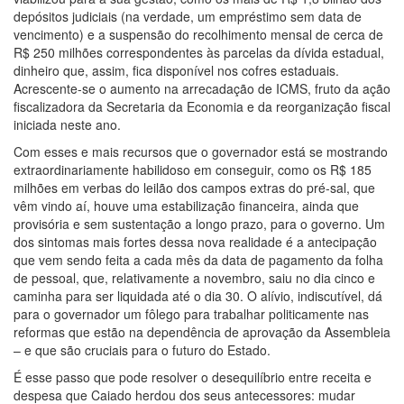
depósitos judiciais (na verdade, um empréstimo sem data de
vencimento) e a suspensão do recolhimento mensal de cerca de
R$ 250 milhões correspondentes às parcelas da dívida estadual,
dinheiro que, assim, fica disponível nos cofres estaduais.
Acrescente-se o aumento na arrecadação de ICMS, fruto da ação
fiscalizadora da Secretaria da Economia e da reorganização fiscal
iniciada neste ano.
Com esses e mais recursos que o governador está se mostrando
extraordinariamente habilidoso em conseguir, como os R$ 185
milhões em verbas do leilão dos campos extras do pré-sal, que
vêm vindo aí, houve uma estabilização financeira, ainda que
provisória e sem sustentação a longo prazo, para o governo. Um
dos sintomas mais fortes dessa nova realidade é a antecipação
que vem sendo feita a cada mês da data de pagamento da folha
de pessoal, que, relativamente a novembro, saiu no dia cinco e
caminha para ser liquidada até o dia 30. O alívio, indiscutível, dá
para o governador um fôlego para trabalhar politicamente nas
reformas que estão na dependência de aprovação da Assembleia
– e que são cruciais para o futuro do Estado.
É esse passo que pode resolver o desequilíbrio entre receita e
despesa que Caiado herdou dos seus antecessores: mudar