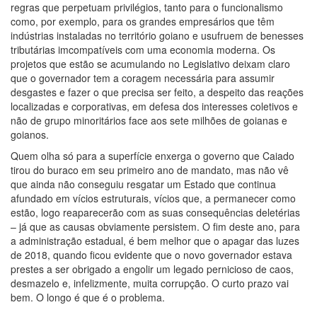
regras que perpetuam privilégios, tanto para o funcionalismo
como, por exemplo, para os grandes empresários que têm
indústrias instaladas no território goiano e usufruem de benesses
tributárias imcompatíveis com uma economia moderna. Os
projetos que estão se acumulando no Legislativo deixam claro
que o governador tem a coragem necessária para assumir
desgastes e fazer o que precisa ser feito, a despeito das reações
localizadas e corporativas, em defesa dos interesses coletivos e
não de grupo minoritários face aos sete milhões de goianas e
goianos.
Quem olha só para a superfície enxerga o governo que Caiado
tirou do buraco em seu primeiro ano de mandato, mas não vê
que ainda não conseguiu resgatar um Estado que continua
afundado em vícios estruturais, vícios que, a permanecer como
estão, logo reaparecerão com as suas consequências deletérias
– já que as causas obviamente persistem. O fim deste ano, para
a administração estadual, é bem melhor que o apagar das luzes
de 2018, quando ficou evidente que o novo governador estava
prestes a ser obrigado a engolir um legado pernicioso de caos,
desmazelo e, infelizmente, muita corrupção. O curto prazo vai
bem. O longo é que é o problema.