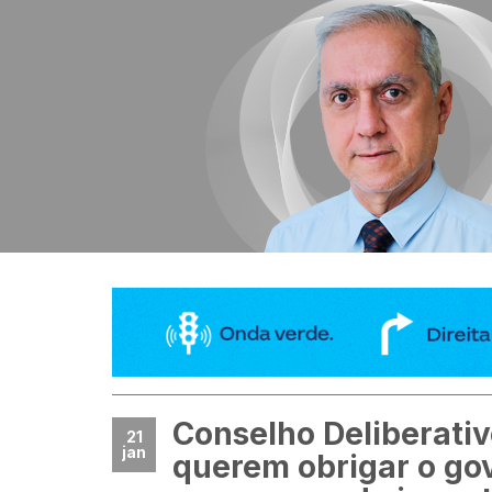
Conselho Deliberati
21
jan
querem obrigar o go