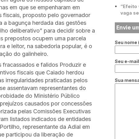
“Efeito
talhas em que se empenharam em
vaga se
 fiscais, proposto pelo governador
za a bagunça herdada das gestões
Envie u
elho deliberativo” para decidir sobre a
eus prepostos ocupem uma parcela
Seu nome (
ra e leitor, na sabedoria popular, é o
ação do galinheiro.
Seu e-mail 
 fracassados e falidos Produzir e
tivos fiscais que Caiado herdou
s irregularidades praticadas pelos
Sua mens
s se assentavam representantes do
robidade do Ministério Público
 prejuízos causados por concessões
orizada pelas Comissões Executivas
am listados indicados de entidades
Portilho, representante da Adial em
e participou da liberação de