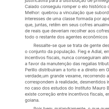
justificativa para a distribuição de privilé
Caiado conseguiu romper o elo histórico 
Melhor: quebrou a vinculação que subord
interesses de uma classe formada por a
que, juntas, retêm em seus cofres anualm
de reais que deveriam recolher aos cofres 
todo o restante dos agentes econômicos 
Ressalte-se que se trata de gente 
o conjunto da população. Fieg e Adial, 
incentivos fiscais, nunca conseguiram al
a favor da manutenção das regalias tribu
Perillo distribuiram a torto e a direito em
verdade,um grande vexame, recorrendo a
correspondem à realidade, desmentidos in
no caso dos estudos do Instituto Mauro 
existe correção entre incentivos fiscais
goiana.
Pois bem: malandramente, o que que