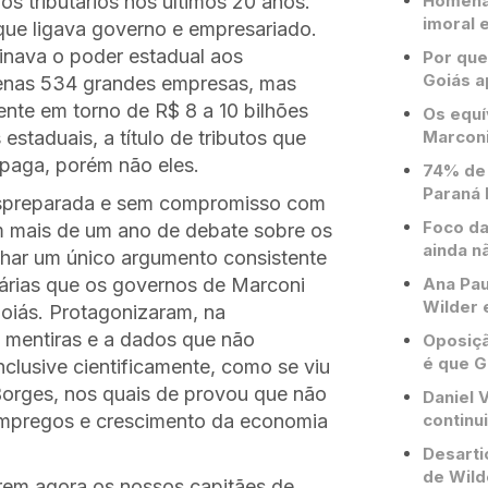
gios tributários nos últimos 20 anos.
Homenag
imoral e
que ligava governo e empresariado.
inava o poder estadual aos
Por que
Goiás a
penas 534 grandes empresas, mas
ente em torno de R$ 8 a 10 bilhões
Os equí
estaduais, a título de tributos que
Marconi
paga, porém não eles.
74% de 
Paraná 
despreparada e sem compromisso com
Foco da
em mais de um ano de debate sobre os
ainda n
inhar um único argumento consistente
tárias que os governos de Marconi
Ana Pau
Wilder 
 Goiás. Protagonizaram, na
 mentiras e a dados que não
Oposiçã
é que G
clusive cientificamente, como se viu
Borges, nos quais de provou que não
Daniel V
, empregos e crescimento da economia
continu
Desarti
de Wild
rem agora os nossos capitães de