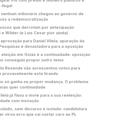
ear Iris com prédio e dinheiro públicos é
 ilegal
 nenhum milionário chegou ao governo de
pós a redemocratização
vocos que derrotam por antecipação
 e Wilder (e Luis Cesar pior ainda)
aprovação para Daniel Vilela: apuração da
Pesquisas é devastadora para a oposição
 eleição em Goiás é a continuidade: oposição
ão conseguiu propor outro tema
la Rezende não acrescentou votos para
e provavelmente está tirando
o só ganha se propor mudança. O problema
oiás quer continuidade
ilela já fixou o mote para a sua reeleição:
idade com inovação
culado, sem discurso e isolado: candidatura
er virou erro que vai custar caro ao PL