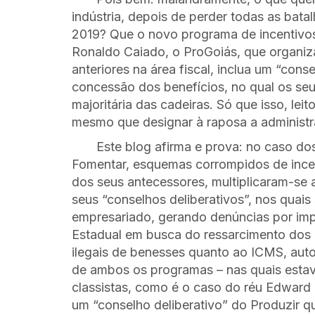
indústria, depois de perder todas as ba
2019? Que o novo programa de incentivos
Ronaldo Caiado, o ProGoiás, que organi
anteriores na área fiscal, inclua um “cons
concessão dos benefícios, no qual os s
majoritária das cadeiras. Só que isso, leito
mesmo que designar à raposa a administr
Este blog afirma e prova: no caso dos
Fomentar, esquemas corrompidos de incen
dos seus antecessores, multiplicaram-se a
seus “conselhos deliberativos”, nos quai
empresariado, gerando denúncias por imp
Estadual em busca do ressarcimento dos
ilegais de benesses quanto ao ICMS, aut
de ambos os programas – nas quais estav
classistas, como é o caso do réu Edward 
um “conselho deliberativo” do Produzir qu