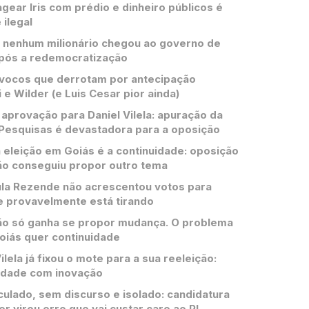
ear Iris com prédio e dinheiro públicos é
 ilegal
 nenhum milionário chegou ao governo de
pós a redemocratização
vocos que derrotam por antecipação
 e Wilder (e Luis Cesar pior ainda)
aprovação para Daniel Vilela: apuração da
Pesquisas é devastadora para a oposição
 eleição em Goiás é a continuidade: oposição
ão conseguiu propor outro tema
la Rezende não acrescentou votos para
e provavelmente está tirando
o só ganha se propor mudança. O problema
oiás quer continuidade
ilela já fixou o mote para a sua reeleição:
idade com inovação
culado, sem discurso e isolado: candidatura
er virou erro que vai custar caro ao PL