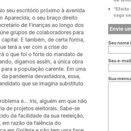
“Efeito
 seu escritório próximo à avenida
vaga se
m Aparecida, o seu braço direito
ecretário de Finanças ao longo dos
Envie u
eúne grupos de colaboradores para
capital. E também, de certa forma,
Seu nome (
e terá a ver com a crise do
rá o que foi o forte do mandato de
Seu e-mail 
ndo, digamos assim, a única obra
cas para a população carente. Em uma
 da pandemia devastadora, essa,
Sua mens
andidato que se imagina substituto
problema é… Iris, alguém em que não
a de projetos eleitorais. Sabe-se
ido da facilidade da sua reeleição,
, em razão da falência do
ca em Goiânia e não tem uma face