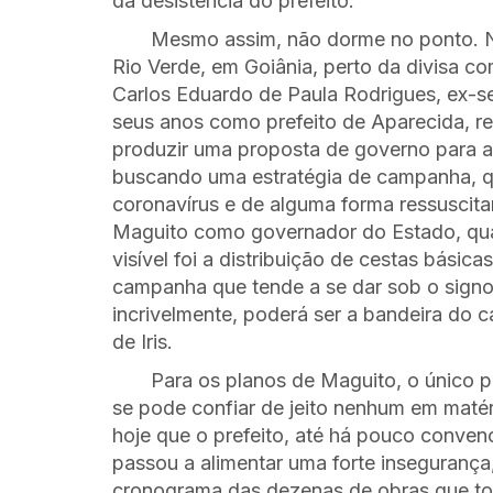
da desistência do prefeito.
Mesmo assim, não dorme no ponto. No
Rio Verde, em Goiânia, perto da divisa co
Carlos Eduardo de Paula Rodrigues, ex-s
seus anos como prefeito de Aparecida, r
produzir uma proposta de governo para a 
buscando uma estratégia de campanha, qu
coronavírus e de alguma forma ressuscita
Maguito como governador do Estado, qua
visível foi a distribuição de cestas bási
campanha que tende a se dar sob o signo
incrivelmente, poderá ser a bandeira do c
de Iris.
Para os planos de Maguito, o único 
se pode confiar de jeito nenhum em matéri
hoje que o prefeito, até há pouco convenc
passou a alimentar uma forte insegurança
cronograma das dezenas de obras que to