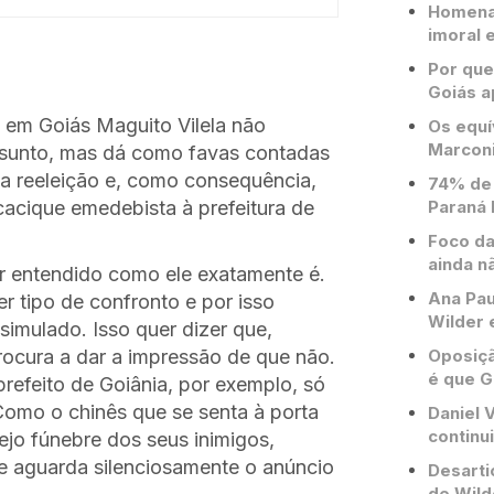
Homenag
imoral e
Por que
Goiás a
 em Goiás Maguito Vilela não
Os equí
Marconi
ssunto, mas dá como favas contadas
á a reeleição e, como consequência,
74% de 
Paraná 
acique emedebista à prefeitura de
Foco da
ainda n
r entendido como ele exatamente é.
Ana Pau
r tipo de confronto e por isso
Wilder 
mulado. Isso quer dizer que,
Oposiçã
rocura a dar a impressão de que não.
é que G
refeito de Goiânia, por exemplo, só
omo o chinês que se senta à porta
Daniel V
continu
jo fúnebre dos seus inimigos,
 e aguarda silenciosamente o anúncio
Desarti
de Wild