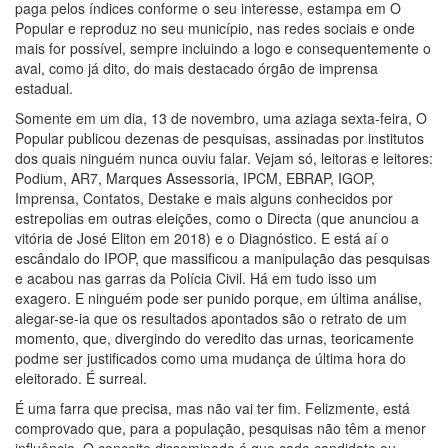
paga pelos índices conforme o seu interesse, estampa em O
Popular e reproduz no seu município, nas redes sociais e onde
mais for possível, sempre incluindo a logo e consequentemente o
aval, como já dito, do mais destacado órgão de imprensa
estadual.
Somente em um dia, 13 de novembro, uma aziaga sexta-feira, O
Popular publicou dezenas de pesquisas, assinadas por institutos
dos quais ninguém nunca ouviu falar. Vejam só, leitoras e leitores:
Podium, AR7, Marques Assessoria, IPCM, EBRAP, IGOP,
Imprensa, Contatos, Destake e mais alguns conhecidos por
estrepolias em outras eleições, como o Directa (que anunciou a
vitória de José Eliton em 2018) e o Diagnóstico. E está aí o
escândalo do IPOP, que massificou a manipulação das pesquisas
e acabou nas garras da Polícia Civil. Há em tudo isso um
exagero. E ninguém pode ser punido porque, em última análise,
alegar-se-ia que os resultados apontados são o retrato de um
momento, que, divergindo do veredito das urnas, teoricamente
podme ser justificados como uma mudança de última hora do
eleitorado. É surreal.
É uma farra que precisa, mas não vai ter fim. Felizmente, está
comprovado que, para a população, pesquisas não têm a menor
influência. O conceito disseminado é que cada candidato ou