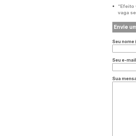
“Efeito
vaga se
Envie u
Seu nome (
Seu e-mail 
Sua mens