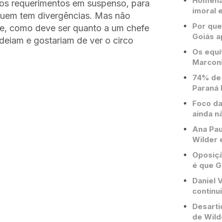
Homenag
o os requerimentos em suspenso, para
imoral e
 quem tem divergências. Mas não
Por que
nte, como deve ser quanto a um chefe
Goiás a
deiam e gostariam de ver o circo
Os equí
Marconi
74% de 
Paraná 
Foco da
ainda n
Ana Pau
Wilder 
Oposiçã
é que G
Daniel V
continu
Desarti
de Wild