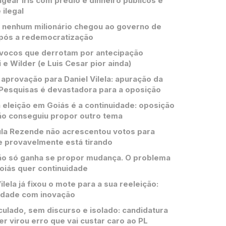
ear Iris com prédio e dinheiro públicos é
 ilegal
 nenhum milionário chegou ao governo de
pós a redemocratização
vocos que derrotam por antecipação
 e Wilder (e Luis Cesar pior ainda)
aprovação para Daniel Vilela: apuração da
Pesquisas é devastadora para a oposição
 eleição em Goiás é a continuidade: oposição
ão conseguiu propor outro tema
la Rezende não acrescentou votos para
e provavelmente está tirando
o só ganha se propor mudança. O problema
oiás quer continuidade
ilela já fixou o mote para a sua reeleição:
idade com inovação
culado, sem discurso e isolado: candidatura
er virou erro que vai custar caro ao PL