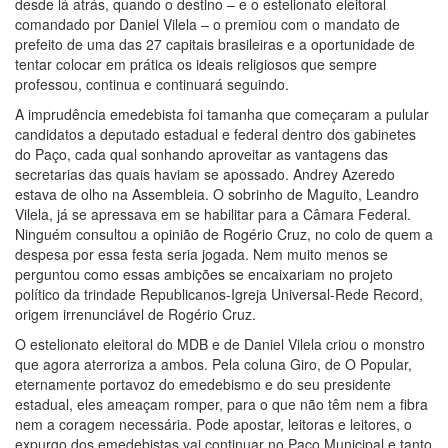
desde lá atrás, quando o destino – e o estelionato eleitoral
comandado por Daniel Vilela – o premiou com o mandato de
prefeito de uma das 27 capitais brasileiras e a oportunidade de
tentar colocar em prática os ideais religiosos que sempre
professou, continua e continuará seguindo.
A imprudência emedebista foi tamanha que começaram a pulular
candidatos a deputado estadual e federal dentro dos gabinetes
do Paço, cada qual sonhando aproveitar as vantagens das
secretarias das quais haviam se apossado. Andrey Azeredo
estava de olho na Assembleia. O sobrinho de Maguito, Leandro
Vilela, já se apressava em se habilitar para a Câmara Federal.
Ninguém consultou a opinião de Rogério Cruz, no colo de quem a
despesa por essa festa seria jogada. Nem muito menos se
perguntou como essas ambições se encaixariam no projeto
político da trindade Republicanos-Igreja Universal-Rede Record,
origem irrenunciável de Rogério Cruz.
O estelionato eleitoral do MDB e de Daniel Vilela criou o monstro
que agora aterroriza a ambos. Pela coluna Giro, de O Popular,
eternamente portavoz do emedebismo e do seu presidente
estadual, eles ameaçam romper, para o que não têm nem a fibra
nem a coragem necessária. Pode apostar, leitoras e leitores, o
expurgo dos emedebistas vai continuar no Paço Municipal e tanto