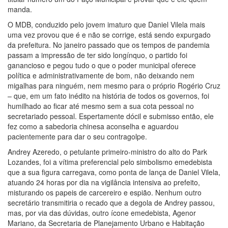
manda.
O MDB, conduzido pelo jovem imaturo que Daniel Vilela mais
uma vez provou que é e não se corrige, está sendo expurgado
da prefeitura. No janeiro passado que os tempos de pandemia
passam a impressão de ter sido longínquo, o partido foi
ganancioso e pegou tudo o que o poder municipal oferece
política e administrativamente de bom, não deixando nem
migalhas para ninguém, nem mesmo para o próprio Rogério Cruz
– que, em um fato inédito na história de todos os governos, foi
humilhado ao ficar até mesmo sem a sua cota pessoal no
secretariado pessoal. Espertamente dócil e submisso então, ele
fez como a sabedoria chinesa aconselha e aguardou
pacientemente para dar o seu contragolpe.
Andrey Azeredo, o petulante primeiro-ministro do alto do Park
Lozandes, foi a vítima preferencial pelo simbolismo emedebista
que a sua figura carregava, como ponta de lança de Daniel Vilela,
atuando 24 horas por dia na vigilância intensiva ao prefeito,
misturando os papeis de carcereiro e espião. Nenhum outro
secretário transmitiria o recado que a degola de Andrey passou,
mas, por via das dúvidas, outro ícone emedebista, Agenor
Mariano, da Secretaria de Planejamento Urbano e Habitação