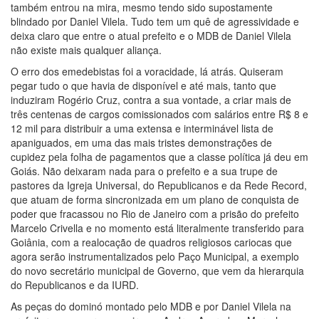
também entrou na mira, mesmo tendo sido supostamente
blindado por Daniel Vilela. Tudo tem um quê de agressividade e
deixa claro que entre o atual prefeito e o MDB de Daniel Vilela
não existe mais qualquer aliança.
O erro dos emedebistas foi a voracidade, lá atrás. Quiseram
pegar tudo o que havia de disponível e até mais, tanto que
induziram Rogério Cruz, contra a sua vontade, a criar mais de
três centenas de cargos comissionados com salários entre R$ 8 e
12 mil para distribuir a uma extensa e interminável lista de
apaniguados, em uma das mais tristes demonstrações de
cupidez pela folha de pagamentos que a classe política já deu em
Goiás. Não deixaram nada para o prefeito e a sua trupe de
pastores da Igreja Universal, do Republicanos e da Rede Record,
que atuam de forma sincronizada em um plano de conquista de
poder que fracassou no Rio de Janeiro com a prisão do prefeito
Marcelo Crivella e no momento está literalmente transferido para
Goiânia, com a realocação de quadros religiosos cariocas que
agora serão instrumentalizados pelo Paço Municipal, a exemplo
do novo secretário municipal de Governo, que vem da hierarquia
do Republicanos e da IURD.
As peças do dominó montado pelo MDB e por Daniel Vilela na