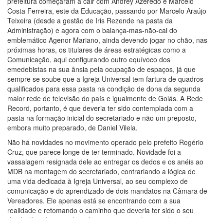
prefeitura começaram a cair com Andrey Azeredo e Marcelo
Costa Ferreira, este da Educação, passando por Marcelo Araújo
Teixeira (desde a gestão de Iris Rezende na pasta da
Administração) e agora com o balança-mas-não-cai do
emblemático Agenor Mariano, ainda devendo jogar no chão, nas
próximas horas, os titulares de áreas estratégicas como a
Comunicação, aqui configurando outro equívoco dos
emedebistas na sua ânsia pela ocupação de espaços, já que
sempre se soube que a Igreja Universal tem fartura de quadros
qualificados para essa pasta na condição de dona da segunda
maior rede de televisão do país e igualmente de Goiás. A Rede
Record, portanto, é que deveria ter sido contemplada com a
pasta na formação inicial do secretariado e não um preposto,
embora muito preparado, de Daniel Vilela.
Não há novidades no movimento operado pelo prefeito Rogério
Cruz, que parece longe de ter terminado. Novidade foi a
vassalagem resignada dele ao entregar os dedos e os anéis ao
MDB na montagem do secretariado, contrariando a lógica de
uma vida dedicada à Igreja Universal, ao seu complexo de
comunicação e do aprendizado de dois mandatos na Câmara de
Vereadores. Ele apenas está se encontrando com a sua
realidade e retomando o caminho que deveria ter sido o seu