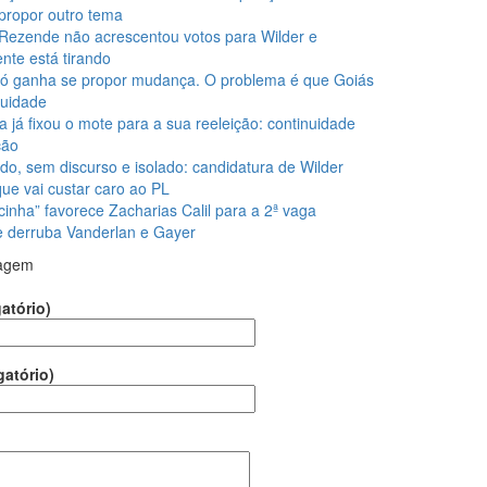
propor outro tema
Rezende não acrescentou votos para Wilder e
nte está tirando
ó ganha se propor mudança. O problema é que Goiás
nuidade
la já fixou o mote para a sua reeleição: continuidade
ção
do, sem discurso e isolado: candidatura de Wilder
que vai custar caro ao PL
cinha” favorece Zacharias Calil para a 2ª vaga
 e derruba Vanderlan e Gayer
agem
atório)
gatório)