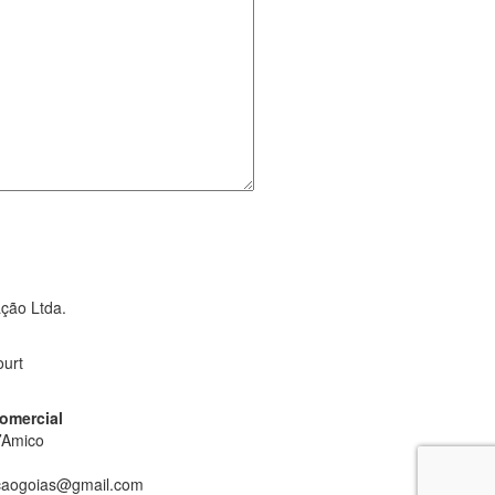
ção Ltda.
ourt
omercial
’Amico
aogoias@gmail.com