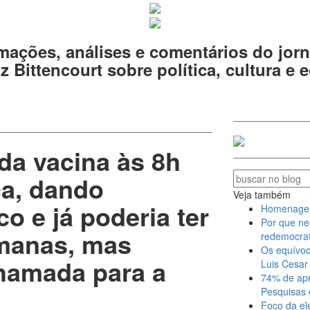
mações, análises e comentários do jorn
z Bittencourt sobre política, cultura e
 da vacina às 8h
ça, dando
Veja também
o e já poderia ter
Homenagear 
Por que ne
manas, mas
redemocrat
Os equívoc
chamada para a
Luis Cesar 
74% de apr
Pesquisas 
Foco da el