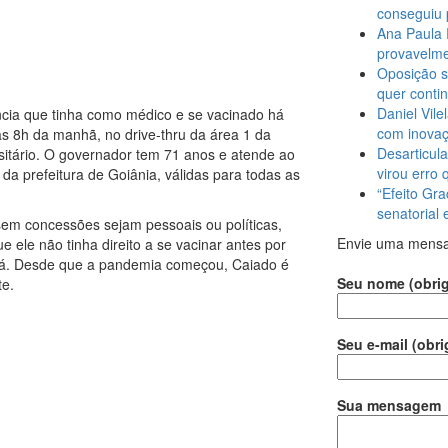
conseguiu 
Ana Paula 
provavelme
Oposição s
quer conti
Daniel Vile
cia que tinha como médico e se vacinado há
com inova
s 8h da manhã, no drive-thru da área 1 da
Desarticula
ersitário. O governador tem 71 anos e atende ao
virou erro 
da prefeitura de Goiânia, válidas para todas as
“Efeito Gra
senatorial
sem concessões sejam pessoais ou políticas,
Envie uma mens
e ele não tinha direito a se vacinar antes por
está. Desde que a pandemia começou, Caiado é
Seu nome (obrig
te.
Seu e-mail (obri
Sua mensagem