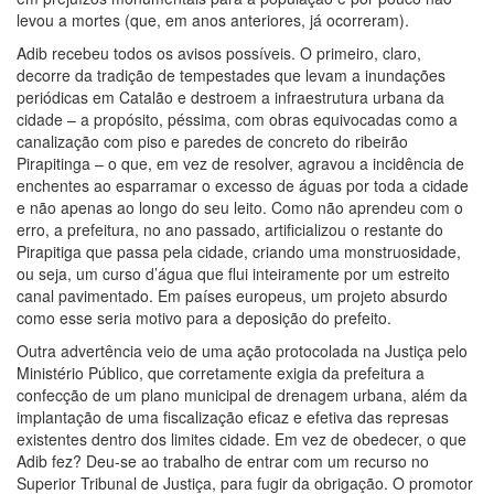
levou a mortes (que, em anos anteriores, já ocorreram).
Adib recebeu todos os avisos possíveis. O primeiro, claro,
decorre da tradição de tempestades que levam a inundações
periódicas em Catalão e destroem a infraestrutura urbana da
cidade – a propósito, péssima, com obras equivocadas como a
canalização com piso e paredes de concreto do ribeirão
Pirapitinga – o que, em vez de resolver, agravou a incidência de
enchentes ao esparramar o excesso de águas por toda a cidade
e não apenas ao longo do seu leito. Como não aprendeu com o
erro, a prefeitura, no ano passado, artificializou o restante do
Pirapitiga que passa pela cidade, criando uma monstruosidade,
ou seja, um curso d’água que flui inteiramente por um estreito
canal pavimentado. Em países europeus, um projeto absurdo
como esse seria motivo para a deposição do prefeito.
Outra advertência veio de uma ação protocolada na Justiça pelo
Ministério Público, que corretamente exigia da prefeitura a
confecção de um plano municipal de drenagem urbana, além da
implantação de uma fiscalização eficaz e efetiva das represas
existentes dentro dos limites cidade. Em vez de obedecer, o que
Adib fez? Deu-se ao trabalho de entrar com um recurso no
Superior Tribunal de Justiça, para fugir da obrigação. O promotor