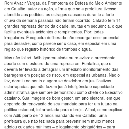
Roni Alvacir Vargas, da Promotoria de Defesa do Meio Ambiente
em Catalão, autor da ação, afirma que se a prefeitura tivesse
atendido aos pedidos, os estragos causados durante a forte
chuva da semana passada não teriam ocorrido. Catalão tem 14
grandes represas dentro da cidade, muitas em sequência, o que
facilita eventuais acidentes e rompimentos. Pior: todas
irregulares. É cegueira deliberada não enxergar esse potencial
para desastre, como parece ser o caso, em especial em uma
região que registro histórico de trombas d’água.
Mas não foi só. Adib ignorou ainda outro aviso: o precedente
aberto com o estouro de uma represa em Pontalina, que o
deveria ter levado a deflagrar um imediato monitoramento das
barragens em posição de risco, em especial as urbanas. Não o
fez, dormiu no ponto e agora se desdobra em justificativas
esfarrapadas que não fazem jus à inteligência e capacidade
administrativa que sempre demonstrou como chefe do Executivo
catalano. Sua imagem de bom gestor, em ano eleitoral, em que
depende da renovação do seu mandato para ter um futuro na
política estadual, foi arrastada para o brejo. Afinal, como explicar,
com Adib perto de 12 anos mandando em Catalão, uma
prefeitura que não fez nada para prevenir nem muito menos
adotou cuidados mínimos – e legalmente obrigatórios – para