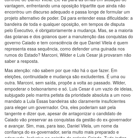
vantagem, enfrentando uma oposição tripartite que ainda não
encontrou um discurso adequado e passa longe de formular um
projeto alternativo de poder. Dá para entender essa dificuldade: a
bandeira de toda e qualquer oposição, em tempos de disputa
pelo Executivo, é obrigatoriamente a mudança. Mas, se a maioria
das goianas e dos goianos quer a manutenção das conquistas do
governo Caiado e tem consciência de que Daniel Vilela é quem
representa essa sequência, como defender uma guinada nos
rumos do Estado? Marconi, Wilder e Luis Cesar já provaram não
saber a resposta.
Mas atenção: não sabem por que não há o que fazer. Em
eleições, continuidade e mudança são excludentes. É uma ou
outra. Marconi, sem saída, propõe a volta ao passado. Wilder,
empoderar o bolsonarismo e só. Luis Cesar é um vazio de ideias,
subjugado pelo mantra petista da prioridade absoluta a um novo
mandato a Lula Essas bandeiras são claramente insuficientes
para eleger um governador. Ora, eles poderiam sair pela
tangente e dizer que, apesar de antagonizar o candidato de
Caiado vão preservar as conquistas da gestão do ex-governador
e avançar. Sim, mas, para isso, Daniel Vilela, um nome da
confiança do ex-governador, seria muito mais preparado e
adequado. Inclusive na opinião do próprio Caiado. Tudo indica