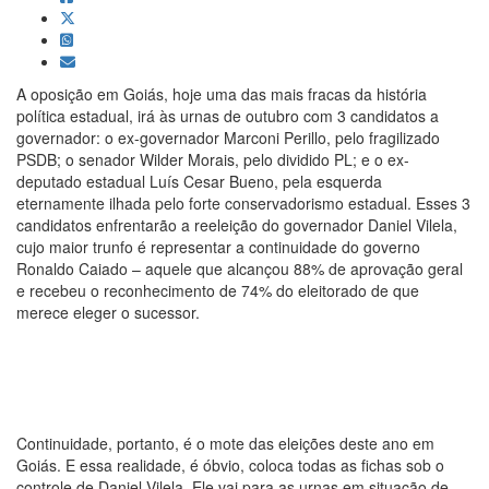
A oposição em Goiás, hoje uma das mais fracas da história
política estadual, irá às urnas de outubro com 3 candidatos a
governador: o ex-governador Marconi Perillo, pelo fragilizado
PSDB; o senador Wilder Morais, pelo dividido PL; e o ex-
deputado estadual Luís Cesar Bueno, pela esquerda
eternamente ilhada pelo forte conservadorismo estadual. Esses 3
candidatos enfrentarão a reeleição do governador Daniel Vilela,
cujo maior trunfo é representar a continuidade do governo
Ronaldo Caiado – aquele que alcançou 88% de aprovação geral
e recebeu o reconhecimento de 74% do eleitorado de que
merece eleger o sucessor.
Continuidade, portanto, é o mote das eleições deste ano em
Goiás. E essa realidade, é óbvio, coloca todas as fichas sob o
controle de Daniel Vilela. Ele vai para as urnas em situação de