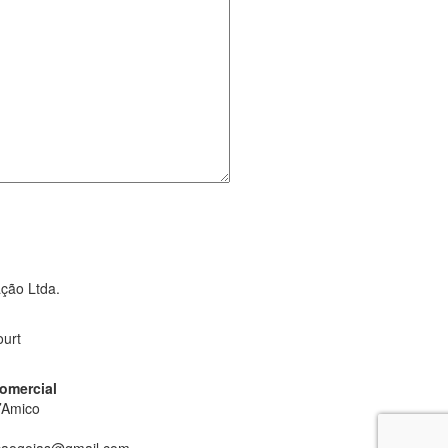
ção Ltda.
ourt
omercial
’Amico