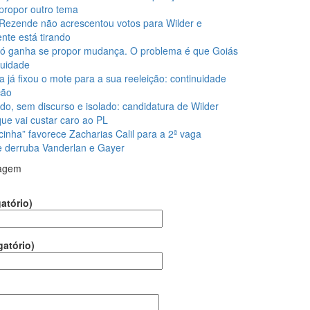
propor outro tema
Rezende não acrescentou votos para Wilder e
nte está tirando
ó ganha se propor mudança. O problema é que Goiás
nuidade
la já fixou o mote para a sua reeleição: continuidade
ção
do, sem discurso e isolado: candidatura de Wilder
que vai custar caro ao PL
cinha” favorece Zacharias Calil para a 2ª vaga
 e derruba Vanderlan e Gayer
agem
atório)
gatório)