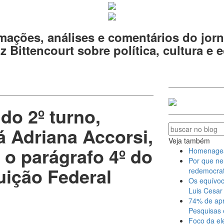
mações, análises e comentários do jorn
z Bittencourt sobre política, cultura e
do 2º turno,
á Adriana Accorsi,
Veja também
o parágrafo 4º do
Homenagear 
Por que ne
uição Federal
redemocrat
Os equívoc
Luis Cesar 
74% de apr
Pesquisas 
Foco da el