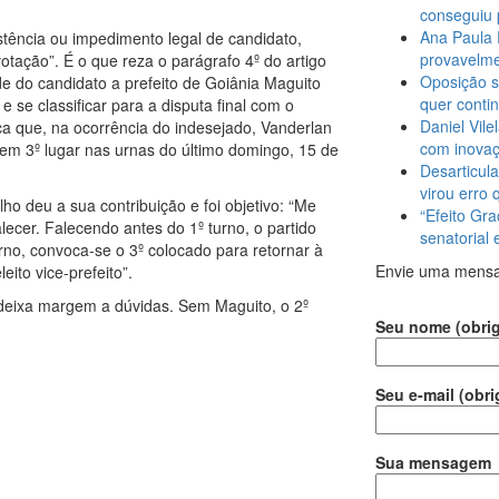
conseguiu 
Ana Paula 
istência ou impedimento legal de candidato,
provavelme
tação”. É o que reza o parágrafo 4º do artigo
Oposição s
de do candidato a prefeito de Goiânia Maguito
quer conti
 e se classificar para a disputa final com o
Daniel Vile
ca que, na ocorrência do indesejado, Vanderlan
com inova
 em 3º lugar nas urnas do último domingo, 15 de
Desarticula
virou erro 
lho deu a sua contribuição e foi objetivo: “Me
“Efeito Gra
lecer. Falecendo antes do 1º turno, o partido
senatorial
turno, convoca-se o 3º colocado para retornar à
Envie uma mens
eito vice-prefeito”.
 deixa margem a dúvidas. Sem Maguito, o 2º
Seu nome (obrig
Seu e-mail (obri
Sua mensagem