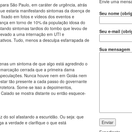
Envie uma mens
 para São Paulo, em caráter de urgência, atrás
que estaria manifestando sintomas da doença de
Seu nome (obrig
so fixado em fotos e vídeos dos eventos e
cança em torno de 10% da população idosa do
estando sintomas tardios do tombo que levou de
Seu e-mail (obri
levado a uma internação em UTI e
ativos. Tudo, menos a desculpa esfarrapada de
Sua mensagem
nas um sintoma de que algo está agredindo o
 A marcação cerrada que a primeira dama
 especulações. Nunca houve nem em Goiás nem
estar tão presente a cada passo do governante
otetora. Some-se isso a depoimentos,
 Caiado se mostra distante ou então esquece-
z do sol afastando a escuridão. Ou seja: que
a a verdade e clarifique o que está
Expediente