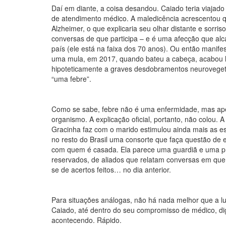
Daí em diante, a coisa desandou. Caiado teria viajado
de atendimento médico. A maledicência acrescentou 
Alzheimer, o que explicaria seu olhar distante e sorri
conversas de que participa – e é uma afecção que al
país (ele está na faixa dos 70 anos). Ou então manif
uma mula, em 2017, quando bateu a cabeça, acabou 
hipoteticamente a graves desdobramentos neuroveget
“uma febre”.
Como se sabe, febre não é uma enfermidade, mas ape
organismo. A explicação oficial, portanto, não colou.
Gracinha faz com o marido estimulou ainda mais as
no resto do Brasil uma consorte que faça questão de 
com quem é casada. Ela parece uma guardiã e uma pr
reservados, de aliados que relatam conversas em que
se de acertos feitos… no dia anterior.
Para situações análogas, não há nada melhor que a lu
Caiado, até dentro do seu compromisso de médico, dig
acontecendo. Rápido.