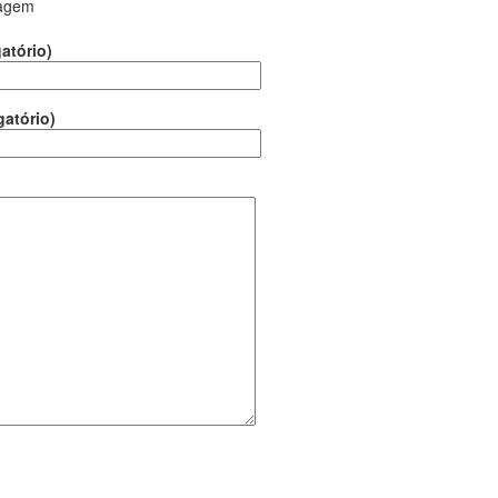
agem
atório)
gatório)