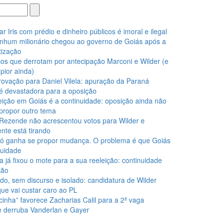
Iris com prédio e dinheiro públicos é imoral e ilegal
nhum milionário chegou ao governo de Goiás após a
ização
os que derrotam por antecipação Marconi e Wilder (e
pior ainda)
ovação para Daniel Vilela: apuração da Paraná
é devastadora para a oposição
eição em Goiás é a continuidade: oposição ainda não
propor outro tema
Rezende não acrescentou votos para Wilder e
nte está tirando
ó ganha se propor mudança. O problema é que Goiás
nuidade
la já fixou o mote para a sua reeleição: continuidade
ção
do, sem discurso e isolado: candidatura de Wilder
que vai custar caro ao PL
cinha” favorece Zacharias Calil para a 2ª vaga
 e derruba Vanderlan e Gayer