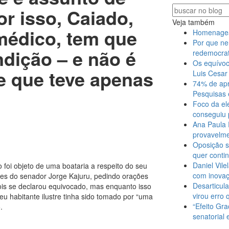
or isso, Caiado,
Veja também
 médico, tem que
Homenagear 
Por que ne
ndição – e não é
redemocrat
Os equívoc
de que teve apenas
Luis Cesar 
74% de apr
Pesquisas 
Foco da el
conseguiu 
Ana Paula 
provavelme
Oposição s
quer conti
Daniel Vile
oi objeto de uma boataria a respeito do seu
com inova
s do senador Jorge Kajuru, pedindo orações
Desarticula
ois se declarou equivocado, mas enquanto isso
virou erro 
eu habitante ilustre tinha sido tomado por “uma
“Efeito Gra
.
senatorial