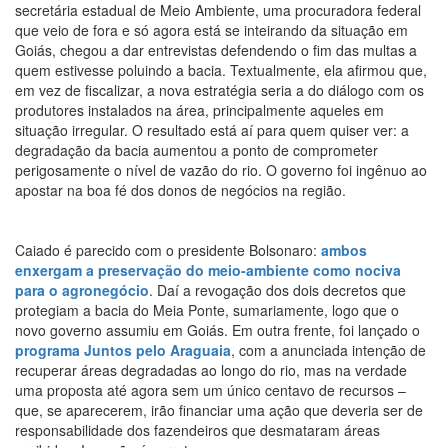
secretária estadual de Meio Ambiente, uma procuradora federal
que veio de fora e só agora está se inteirando da situação em
Goiás, chegou a dar entrevistas defendendo o fim das multas a
quem estivesse poluindo a bacia. Textualmente, ela afirmou que,
em vez de fiscalizar, a nova estratégia seria a do diálogo com os
produtores instalados na área, principalmente aqueles em
situação irregular. O resultado está aí para quem quiser ver: a
degradação da bacia aumentou a ponto de comprometer
perigosamente o nível de vazão do rio. O governo foi ingênuo ao
apostar na boa fé dos donos de negócios na região.
Caiado é parecido com o presidente Bolsonaro:
ambos
enxergam a preservação do meio-ambiente como nociva
para o agronegócio
. Daí a revogação dos dois decretos que
protegiam a bacia do Meia Ponte, sumariamente, logo que o
novo governo assumiu em Goiás. Em outra frente, foi lançado o
programa Juntos pelo Araguaia
, com a anunciada intenção de
recuperar áreas degradadas ao longo do rio, mas na verdade
uma proposta até agora sem um único centavo de recursos –
que, se aparecerem, irão financiar uma ação que deveria ser de
responsabilidade dos fazendeiros que desmataram áreas