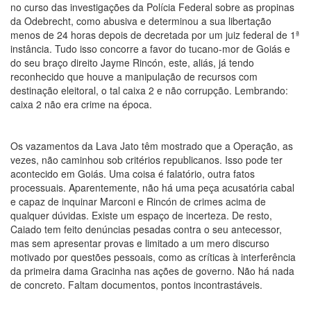
no curso das investigações da Polícia Federal sobre as propinas
da Odebrecht, como abusiva e determinou a sua libertação
menos de 24 horas depois de decretada por um juiz federal de 1ª
instância. Tudo isso concorre a favor do tucano-mor de Goiás e
do seu braço direito Jayme Rincón, este, aliás, já tendo
reconhecido que houve a manipulação de recursos com
destinação eleitoral, o tal caixa 2 e não corrupção. Lembrando:
caixa 2 não era crime na época.
Os vazamentos da Lava Jato têm mostrado que a Operação, as
vezes, não caminhou sob critérios republicanos. Isso pode ter
acontecido em Goiás. Uma coisa é falatório, outra fatos
processuais. Aparentemente, não há uma peça acusatória cabal
e capaz de inquinar Marconi e Rincón de crimes acima de
qualquer dúvidas. Existe um espaço de incerteza. De resto,
Caiado tem feito denúncias pesadas contra o seu antecessor,
mas sem apresentar provas e limitado a um mero discurso
motivado por questões pessoais, como as críticas à interferência
da primeira dama Gracinha nas ações de governo. Não há nada
de concreto. Faltam documentos, pontos incontrastáveis.