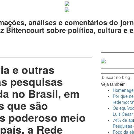
mações, análises e comentários do jorn
z Bittencourt sobre política, cultura e
ia e outras
das pesquisas
Veja também
da no Brasil, em
Homenagear 
Por que ne
s que são
redemocrat
Os equívoc
is poderoso meio
Luis Cesar 
74% de apr
país, a Rede
Pesquisas 
Foco da el