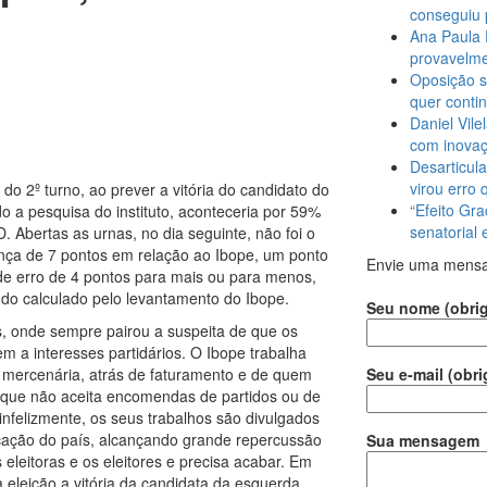
conseguiu 
Ana Paula 
provavelme
Oposição s
quer conti
Daniel Vile
com inova
Desarticula
virou erro 
do 2º turno, ao prever a vitória do candidato do
“Efeito Gra
o a pesquisa do instituto, aconteceria por 59%
senatorial
 Abertas as urnas, no dia seguinte, não foi o
nça de 7 pontos em relação ao Ibope, um ponto
Envie uma mens
e erro de 4 pontos para mais ou para menos,
do calculado pelo levantamento do Ibope.
Seu nome (obrig
s, onde sempre pairou a suspeita de que os
a interesses partidários. O Ibope trabalha
 mercenária, atrás de faturamento e de quem
Seu e-mail (obri
, que não aceita encomendas de partidos ou de
 infelizmente, os seus trabalhos são divulgados
cação do país, alcançando grande repercussão
Sua mensagem
 eleitoras e os eleitores e precisa acabar. Em
 eleição a vitória da candidata da esquerda