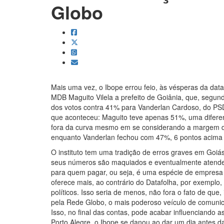
Globo
Mais uma vez, o Ibope errou feio, às vésperas da data 
MDB Maguito Vilela a prefeito de Goiânia, que, segund
dos votos contra 41% para Vanderlan Cardoso, do PSD.
que aconteceu: Maguito teve apenas 51%, uma difere
fora da curva mesmo em se considerando a margem d
enquanto Vanderlan fechou com 47%, 6 pontos acima 
O instituto tem uma tradição de erros graves em Goiá
seus números são maquiados e eventualmente atendem 
para quem pagar, ou seja, é uma espécie de empresa
oferece mais, ao contrário do Datafolha, por exemplo
políticos. Isso seria de menos, não fora o fato de que,
pela Rede Globo, o mais poderoso veículo de comuni
Isso, no final das contas, pode acabar influenciando as
Porto Alegre, o Ibope se danou ao dar um dia antes da