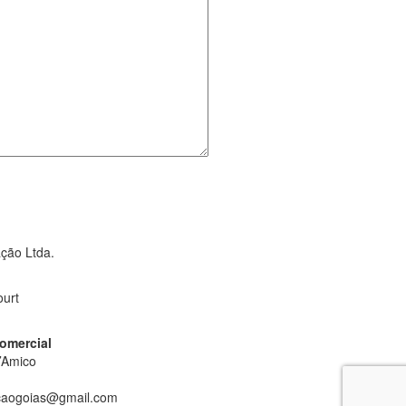
ção Ltda.
ourt
omercial
’Amico
aogoias@gmail.com