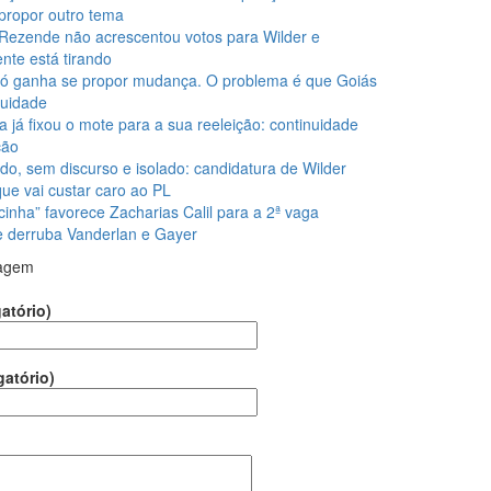
propor outro tema
Rezende não acrescentou votos para Wilder e
nte está tirando
ó ganha se propor mudança. O problema é que Goiás
nuidade
la já fixou o mote para a sua reeleição: continuidade
ção
do, sem discurso e isolado: candidatura de Wilder
que vai custar caro ao PL
cinha” favorece Zacharias Calil para a 2ª vaga
 e derruba Vanderlan e Gayer
agem
atório)
gatório)