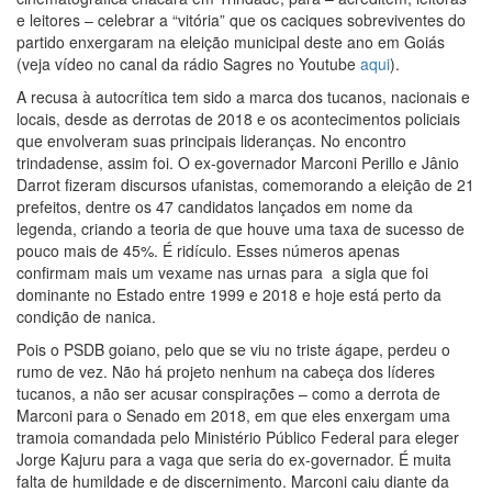
e leitores – celebrar a “vitória” que os caciques sobreviventes do
partido enxergaram na eleição municipal deste ano em Goiás
(veja vídeo no canal da rádio Sagres no Youtube
aqui
).
A recusa à autocrítica tem sido a marca dos tucanos, nacionais e
locais, desde as derrotas de 2018 e os acontecimentos policiais
que envolveram suas principais lideranças. No encontro
trindadense, assim foi. O ex-governador Marconi Perillo e Jânio
Darrot fizeram discursos ufanistas, comemorando a eleição de 21
prefeitos, dentre os 47 candidatos lançados em nome da
legenda, criando a teoria de que houve uma taxa de sucesso de
pouco mais de 45%. É ridículo. Esses números apenas
confirmam mais um vexame nas urnas para a sigla que foi
dominante no Estado entre 1999 e 2018 e hoje está perto da
condição de nanica.
Pois o PSDB goiano, pelo que se viu no triste ágape, perdeu o
rumo de vez. Não há projeto nenhum na cabeça dos líderes
tucanos, a não ser acusar conspirações – como a derrota de
Marconi para o Senado em 2018, em que eles enxergam uma
tramoia comandada pelo Ministério Público Federal para eleger
Jorge Kajuru para a vaga que seria do ex-governador. É muita
falta de humildade e de discernimento. Marconi caiu diante da