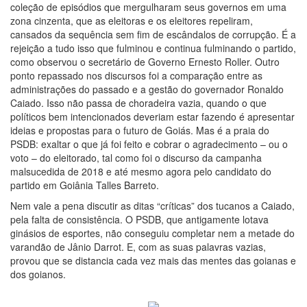
coleção de episódios que mergulharam seus governos em uma
zona cinzenta, que as eleitoras e os eleitores repeliram,
cansados da sequência sem fim de escândalos de corrupção. É a
rejeição a tudo isso que fulminou e continua fulminando o partido,
como observou o secretário de Governo Ernesto Roller. Outro
ponto repassado nos discursos foi a comparação entre as
administrações do passado e a gestão do governador Ronaldo
Caiado. Isso não passa de choradeira vazia, quando o que
políticos bem intencionados deveriam estar fazendo é apresentar
ideias e propostas para o futuro de Goiás. Mas é a praia do
PSDB: exaltar o que já foi feito e cobrar o agradecimento – ou o
voto – do eleitorado, tal como foi o discurso da campanha
malsucedida de 2018 e até mesmo agora pelo candidato do
partido em Goiânia Talles Barreto.
Nem vale a pena discutir as ditas “críticas” dos tucanos a Caiado,
pela falta de consistência. O PSDB, que antigamente lotava
ginásios de esportes, não conseguiu completar nem a metade do
varandão de Jânio Darrot. E, com as suas palavras vazias,
provou que se distancia cada vez mais das mentes das goianas e
dos goianos.