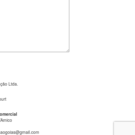
ção Ltda.
ourt
omercial
’Amico
aogoias@gmail.com