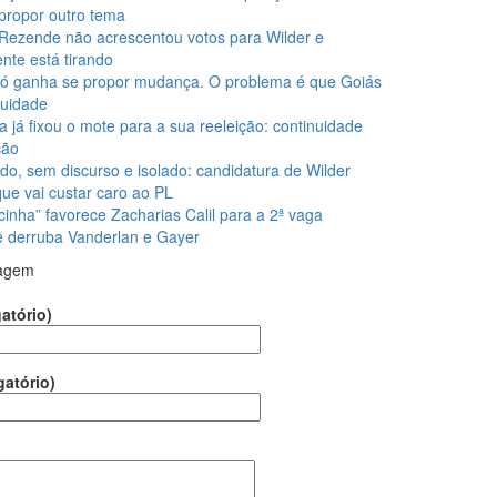
propor outro tema
Rezende não acrescentou votos para Wilder e
nte está tirando
ó ganha se propor mudança. O problema é que Goiás
nuidade
la já fixou o mote para a sua reeleição: continuidade
ção
do, sem discurso e isolado: candidatura de Wilder
que vai custar caro ao PL
cinha” favorece Zacharias Calil para a 2ª vaga
 e derruba Vanderlan e Gayer
agem
atório)
gatório)