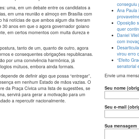
conseguiu 
ões: uma, em um debate entre os candidatos a
Ana Paula 
ias, em uma reunião e almoço em Brasília com
provavelme
o há notícias de que ambos algum dia tiveram
Oposição s
de 30 anos em que o agora governador goiano
quer conti
dente, em certos momentos com muita dureza e
Daniel Vile
com inova
Desarticula
ostura, tanto de um, quanto de outro, agora
virou erro 
ernos e consequentes obrigações republicanas.
“Efeito Gra
rão por uma convivência harmônica, já
senatorial
e elogios mútuos, embora ainda formais.
Envie uma mens
 depende de definir algo que possa “entregar”,
presença em nenhum Estado de mãos vazias. O
Seu nome (obrig
ere da Praça Cívica uma lista de sugestões, se
ena, servirá para gerar a motivação para um
adado a repercutir nacionalmente.
Seu e-mail (obri
Sua mensagem