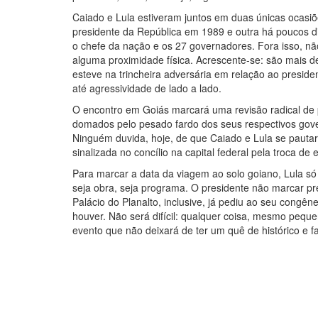
Caiado e Lula estiveram juntos em duas únicas ocasi
presidente da República em 1989 e outra há poucos d
o chefe da nação e os 27 governadores. Fora isso, nã
alguma proximidade física. Acrescente-se: são mais 
esteve na trincheira adversária em relação ao presi
até agressividade de lado a lado.
O encontro em Goiás marcará uma revisão radical de p
domados pelo pesado fardo dos seus respectivos gov
Ninguém duvida, hoje, de que Caiado e Lula se pauta
sinalizada no concílio na capital federal pela troca d
Para marcar a data da viagem ao solo goiano, Lula só
seja obra, seja programa. O presidente não marcar 
Palácio do Planalto, inclusive, já pediu ao seu congên
houver. Não será difícil: qualquer coisa, mesmo pequ
evento que não deixará de ter um quê de histórico e f