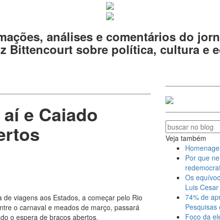
mações, análises e comentários do jorn
z Bittencourt sobre política, cultura e
 aí e Caiado
ertos
Veja também
Homenagear 
Por que ne
redemocrat
Os equívoc
Luis Cesar 
74% de apr
a de viagens aos Estados, a começar pelo Rio
Pesquisas 
 Entre o carnaval e meados de março, passará
Foco da el
ado o espera de braços abertos.