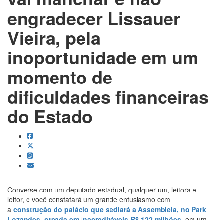
engradecer Lissauer
Vieira, pela
inoportunidade em um
momento de
dificuldades financeiras
do Estado
Converse com um deputado estadual, qualquer um, leitora e
leitor, e você constatará um grande entusiasmo com
a
construção do palácio que sediará a Assembleia, no Park
Lozandes, orçada em inacreditáveis R$ 122 milhões
, em um