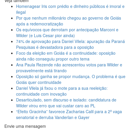
Veja também
Homenagear Iris com prédio e dinheiro públicos é imoral e
ilegal
Por que nenhum milionário chegou ao governo de Goiás
após a redemocratização
Os equívocos que derrotam por antecipação Marconi e
Wilder (e Luis Cesar pior ainda)
74% de aprovação para Daniel Vilela: apuração da Paraná
Pesquisas é devastadora para a oposição
Foco da eleição em Goiás é a continuidade: oposição
ainda não conseguiu propor outro tema
Ana Paula Rezende não acrescentou votos para Wilder e
provavelmente está tirando
Oposição só ganha se propor mudança. O problema é que
Goiás quer continuidade
Daniel Vilela já fixou o mote para a sua reeleição:
continuidade com inovação
Desarticulado, sem discurso e isolado: candidatura de
Wilder virou erro que vai custar caro ao PL
“Efeito Gracinha” favorece Zacharias Calil para a 2ª vaga
senatorial e derruba Vanderlan e Gayer
Envie uma mensagem