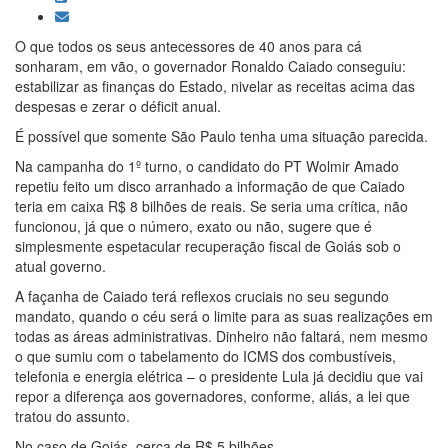
O que todos os seus antecessores de 40 anos para cá
sonharam, em vão, o governador Ronaldo Caiado conseguiu:
estabilizar as finanças do Estado, nivelar as receitas acima das
despesas e zerar o déficit anual.
É possível que somente São Paulo tenha uma situação parecida.
Na campanha do 1º turno, o candidato do PT Wolmir Amado
repetiu feito um disco arranhado a informação de que Caiado
teria em caixa R$ 8 bilhões de reais. Se seria uma crítica, não
funcionou, já que o número, exato ou não, sugere que é
simplesmente espetacular recuperação fiscal de Goiás sob o
atual governo.
A façanha de Caiado terá reflexos cruciais no seu segundo
mandato, quando o céu será o limite para as suas realizações em
todas as áreas administrativas. Dinheiro não faltará, nem mesmo
o que sumiu com o tabelamento do ICMS dos combustíveis,
telefonia e energia elétrica – o presidente Lula já decidiu que vai
repor a diferença aos governadores, conforme, aliás, a lei que
tratou do assunto.
No caso de Goiás, cerca de R$ 5 bilhões.