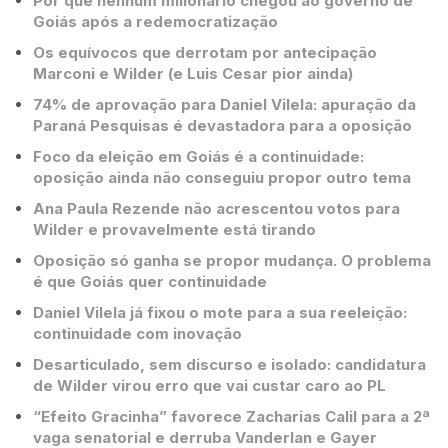
Por que nenhum milionário chegou ao governo de
Goiás após a redemocratização
Os equívocos que derrotam por antecipação
Marconi e Wilder (e Luis Cesar pior ainda)
74% de aprovação para Daniel Vilela: apuração da
Paraná Pesquisas é devastadora para a oposição
Foco da eleição em Goiás é a continuidade:
oposição ainda não conseguiu propor outro tema
Ana Paula Rezende não acrescentou votos para
Wilder e provavelmente está tirando
Oposição só ganha se propor mudança. O problema
é que Goiás quer continuidade
Daniel Vilela já fixou o mote para a sua reeleição:
continuidade com inovação
Desarticulado, sem discurso e isolado: candidatura
de Wilder virou erro que vai custar caro ao PL
“Efeito Gracinha” favorece Zacharias Calil para a 2ª
vaga senatorial e derruba Vanderlan e Gayer