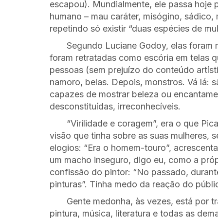
escapou). Mundialmente, ele passa hoje 
humano – mau caráter, misógino, sádico, 
repetindo só existir “duas espécies de mu
Segundo Luciane Godoy, elas foram 
foram retratadas como escória em telas 
pessoas (sem prejuízo do conteúdo artísti
namoro, belas. Depois, monstros. Vá lá: s
capazes de mostrar beleza ou encantame
desconstituídas, irreconhecíveis.
“Virilidade e coragem”, era o que Pi
visão que tinha sobre as suas mulheres,
elogios: “Era o homem-touro”, acrescenta.
um macho inseguro, digo eu, como a própr
confissão do pintor: “No passado, durante
pinturas”. Tinha medo da reação do públi
Gente medonha, às vezes, está por tr
pintura, música, literatura e todas as de