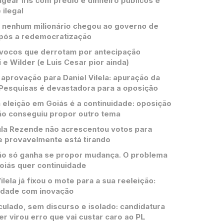
ear Iris com prédio e dinheiro públicos é
 ilegal
 nenhum milionário chegou ao governo de
pós a redemocratização
vocos que derrotam por antecipação
 e Wilder (e Luis Cesar pior ainda)
aprovação para Daniel Vilela: apuração da
Pesquisas é devastadora para a oposição
 eleição em Goiás é a continuidade: oposição
ão conseguiu propor outro tema
la Rezende não acrescentou votos para
e provavelmente está tirando
o só ganha se propor mudança. O problema
oiás quer continuidade
ilela já fixou o mote para a sua reeleição:
idade com inovação
culado, sem discurso e isolado: candidatura
er virou erro que vai custar caro ao PL