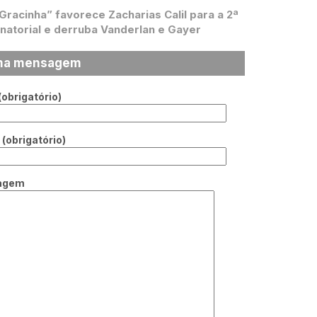
 Gracinha” favorece Zacharias Calil para a 2ª
natorial e derruba Vanderlan e Gayer
ma mensagem
obrigatório)
(obrigatório)
agem