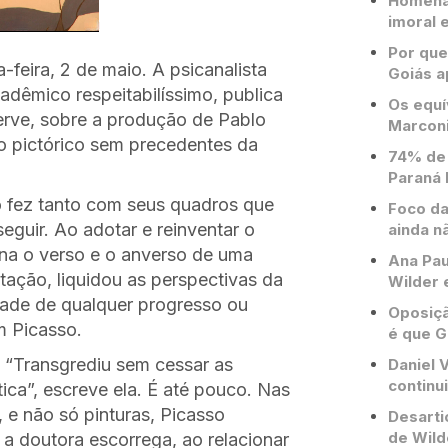
Homenag
imoral e
Por que
-feira, 2 de maio. A psicanalista
Goiás a
adêmico respeitabilíssimo, publica
Os equí
verve, sobre a produção de Pablo
Marconi
o pictórico sem precedentes da
74% de 
Paraná 
o fez tanto com seus quadros que
Foco da
seguir. Ao adotar e reinventar o
ainda n
na o verso e o anverso de uma
Ana Pau
ação, liquidou as perspectivas da
Wilder 
idade de qualquer progresso ou
Oposiçã
m Picasso.
é que G
 “Transgrediu sem cessar as
Daniel V
continu
tica”, escreve ela. É até pouco. Nas
 e não só pinturas, Picasso
Desarti
de Wild
a doutora escorrega, ao relacionar