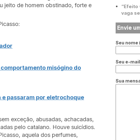
eu jeito de homem obstinado, forte e
“Efeito
vaga se
Picasso:
Envie u
Seu nome (
lador
Seu e-mail 
o comportamento misógino do
Sua mens
m e passaram por eletrochoque
, sem exceção, abusadas, achacadas,
adas pelo catalano. Houve suicídios.
Picasso, aquela dos perfumes,