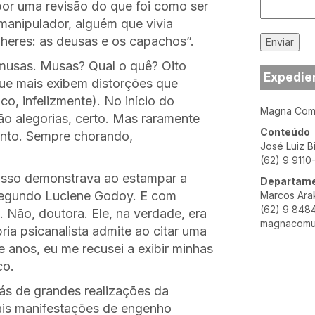
por uma revisão do que foi como ser
manipulador, alguém que vivia
lheres: as deusas e os capachos”.
musas. Musas? Qual o quê? Oito
Expedie
que mais exibem distorções que
co, infelizmente). No início do
Magna Comu
ão alegorias, certo. Mas raramente
Conteúdo
nto. Sempre chorando,
José Luiz B
(62) 9 9110
casso demonstrava ao estampar a
Departame
 segundo Luciene Godoy. E com
Marcos Ara
(62) 9 848
 Não, doutora. Ele, na verdade, era
magnacomu
ia psicanalista admite ao citar uma
 anos, eu me recusei a exibir minhas
co.
ás de grandes realizações da
mais manifestações de engenho