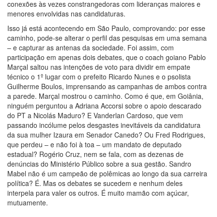
conexões às vezes constrangedoras com lideranças maiores e
menores envolvidas nas candidaturas.
Isso já está acontecendo em São Paulo, comprovando: por esse
caminho, pode-se alterar o perfil das pesquisas em uma semana
– e capturar as antenas da sociedade. Foi assim, com
participação em apenas dois debates, que o coach goiano Pablo
Marçal saltou nas intenções de voto para dividir em empate
técnico o 1º lugar com o prefeito Ricardo Nunes e o psolista
Guilherme Boulos, imprensando as campanhas de ambos contra
a parede. Marçal mostrou o caminho. Como é que, em Goiânia,
ninguém perguntou a Adriana Accorsi sobre o apoio descarado
do PT a Nicolás Maduro? E Vanderlan Cardoso, que vem
passando incólume pelos desgastes inevitáveis da candidatura
da sua mulher Izaura em Senador Canedo? Ou Fred Rodrigues,
que perdeu – e não foi à toa – um mandato de deputado
estadual? Rogério Cruz, nem se fala, com as dezenas de
denúncias do Ministério Público sobre a sua gestão. Sandro
Mabel não é um campeão de polêmicas ao longo da sua carreira
política? É. Mas os debates se sucedem e nenhum deles
interpela para valer os outros. É muito mamão com açúcar,
mutuamente.