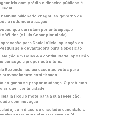
ear Iris com prédio e dinheiro públicos é
 ilegal
 nenhum milionário chegou ao governo de
pós a redemocratização
vocos que derrotam por antecipação
 e Wilder (e Luis Cesar pior ainda)
aprovação para Daniel Vilela: apuração da
Pesquisas é devastadora para a oposição
 eleição em Goiás é a continuidade: oposição
ão conseguiu propor outro tema
la Rezende não acrescentou votos para
e provavelmente está tirando
o só ganha se propor mudança. O problema
oiás quer continuidade
ilela já fixou o mote para a sua reeleição:
idade com inovação
culado, sem discurso e isolado: candidatura
er virou erro que vai custar caro ao PL