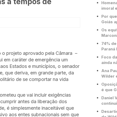
s a tempos de
Homenag
imoral e
Por que
Goiás a
Os equí
Marconi
74% de 
Paraná 
o o projeto aprovado pela Câmara –
Foco da
tui em caráter de emergência um
ainda n
 aos Estados e municípios, o senador
Ana Pau
, que deriva, em grande parte, da
Wilder 
solitário de se comportar na vida
Oposiçã
é que G
rometeu que vai incluir exigências
Daniel V
cumprir antes da liberação dos
continu
e, é simplesmente inaceitável que
Desarti
sivo aos entes subnacionais sem que
de Wild