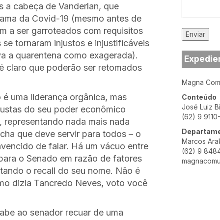
s a cabeça de Vanderlan, que
drama da Covid-19 (mesmo antes de
m a ser garroteados com requisitos
e tornaram injustos e injustificáveis
cava a quarentena como exagerada).
Expedie
 é claro que poderão ser retomados
Magna Comu
 é uma liderança orgânica, mas
Conteúdo
José Luiz B
 custas do seu poder econômico
(62) 9 9110
o, representando nada mais nada
Departame
ha que deve servir para todos – o
Marcos Ara
nvencido de falar. Há um vácuo entre
(62) 9 848
 para o Senado em razão de fatores
magnacomu
itando o recall do seu nome. Não é
mo dizia Tancredo Neves, voto você
Cabe ao senador recuar de uma