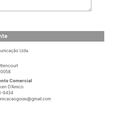
nte
nicação Ltda.
ittencourt
-0058
nto Comercial
ken D’Amico
4-9434
nicacaogoias@gmail.com