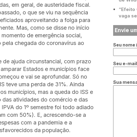
as, em geral, de austeridade fiscal.
“Efeito
passado, o que se viu na sequência
vaga se
eficiados aproveitando a folga para
lmente. Mas, como se disse no início
Envie u
m momento de emergência social,
o pela chegada do coronavírus ao
Seu nome (
de ajuda circunstancial, com prazo
Seu e-mail 
 amparar Estados e municípios face
omeçou e vai se aprofundar. Só no
Sua mens
ICMS teve uma perda de 31%. Ainda
dos municípios, mas a queda do ISS e
o das atividades do comércio e das
O IPVA do 1º semestre foi todo adiado
ficam com 50%). E, acrescendo-se a
despesas com a pandemia e a
esfavorecidos da população.