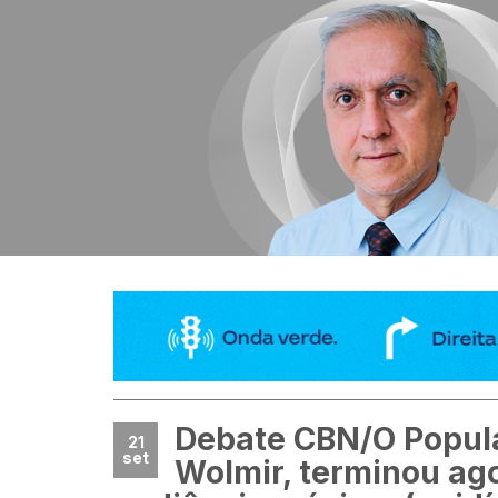
Debate CBN/O Popula
21
set
Wolmir, terminou ag