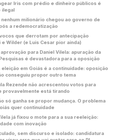
ear Iris com prédio e dinheiro públicos é
 ilegal
 nenhum milionário chegou ao governo de
pós a redemocratização
vocos que derrotam por antecipação
 e Wilder (e Luis Cesar pior ainda)
aprovação para Daniel Vilela: apuração da
Pesquisas é devastadora para a oposição
 eleição em Goiás é a continuidade: oposição
ão conseguiu propor outro tema
la Rezende não acrescentou votos para
e provavelmente está tirando
o só ganha se propor mudança. O problema
oiás quer continuidade
ilela já fixou o mote para a sua reeleição:
idade com inovação
culado, sem discurso e isolado: candidatura
er virou erro que vai custar caro ao PL