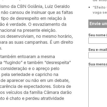
lismo da CBN Goiânia, Luiz Geraldo
“Efeito
e não cansou de insinuar que as faltas
vaga se
tipo de desrespeito em relação à
Envie u
ão é verdade. O esvaziamento da
acional na presente eleição.
Seu nome (
atos desenvolviam, no mesmo horário,
para as suas campanhas. É um direito
o.
Seu e-mail 
ia também entoaram a mesma
ia “fugindo” e também “desrespeita”
Sua mens
A consideração e o apreço pelo
 pela seriedade e capricho na
o de aparecer ou não em um debate,
carência de expectadores. Sobra de
 os veículos da família Câmara darão
to é chato e perdeu atratividade