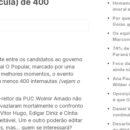
cula) de 400
Homenag
imoral e
Por que
Goiás a
Os equí
Marconi
74% de 
Paraná 
te entre os candidatos ao governo
Foco da
nal O Popular, marcado por uma
ainda n
us melhores momentos, o evento
Ana Pau
ou menos 400 internautas
(vejam o
Wilder 
Oposiçã
-reitor da PUC Wolmir Amado não
é que G
svaziaram mortalmente o confronto
Daniel V
Vitor Hugo, Edigar Diniz e Cíntia
continu
itável. Um e outro poderão editar
Desarti
ais, mas… quem se interessará?
de Wild