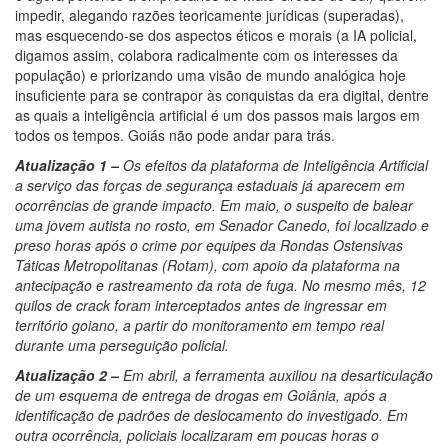
impedir, alegando razões teoricamente jurídicas (superadas),
mas esquecendo-se dos aspectos éticos e morais (a IA policial,
digamos assim, colabora radicalmente com os interesses da
população) e priorizando uma visão de mundo analógica hoje
insuficiente para se contrapor às conquistas da era digital, dentre
as quais a inteligência artificial é um dos passos mais largos em
todos os tempos. Goiás não pode andar para trás.
Atualização 1 –
Os efeitos da plataforma de Inteligência Artificial
a serviço das forças de segurança estaduais já aparecem em
ocorrências de grande impacto. Em maio, o suspeito de balear
uma jovem autista no rosto, em Senador Canedo, foi localizado e
preso horas após o crime por equipes da Rondas Ostensivas
Táticas Metropolitanas (Rotam), com apoio da plataforma na
antecipação e
rastreamento da rota de fuga. No mesmo mês, 12
quilos de crack foram interceptados antes de ingressar em
território goiano, a partir do monitoramento em tempo real
durante uma perseguição policial.
Atualização 2 –
Em abril, a ferramenta auxiliou na desarticulação
de um esquema de entrega de drogas em Goiânia, após a
identificação de padrões de deslocamento do investigado. Em
outra ocorrência, policiais localizaram em poucas horas o