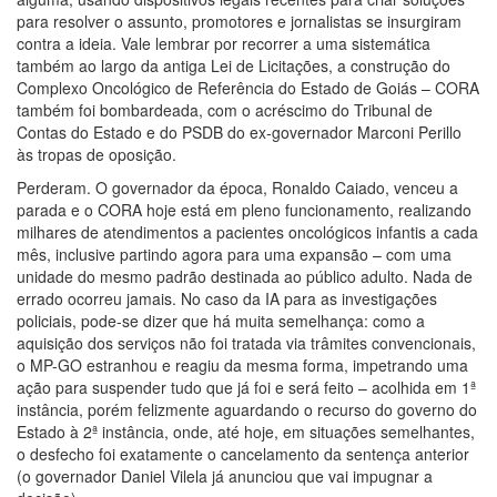
para resolver o assunto, promotores e jornalistas se insurgiram
contra a ideia. Vale lembrar por recorrer a uma sistemática
também ao largo da antiga Lei de Licitações, a construção do
Complexo Oncológico de Referência do Estado de Goiás – CORA
também foi bombardeada, com o acréscimo do Tribunal de
Contas do Estado e do PSDB do ex-governador Marconi Perillo
às tropas de oposição.
Perderam. O governador da época, Ronaldo Caiado, venceu a
parada e o CORA hoje está em pleno funcionamento, realizando
milhares de atendimentos a pacientes oncológicos infantis a cada
mês, inclusive partindo agora para uma expansão – com uma
unidade do mesmo padrão destinada ao público adulto. Nada de
errado ocorreu jamais. No caso da IA para as investigações
policiais, pode-se dizer que há muita semelhança: como a
aquisição dos serviços não foi tratada via trâmites convencionais,
o MP-GO estranhou e reagiu da mesma forma, impetrando uma
ação para suspender tudo que já foi e será feito – acolhida em 1ª
instância, porém felizmente aguardando o recurso do governo do
Estado à 2ª instância, onde, até hoje, em situações semelhantes,
o desfecho foi exatamente o cancelamento da sentença anterior
(o governador Daniel Vilela já anunciou que vai impugnar a