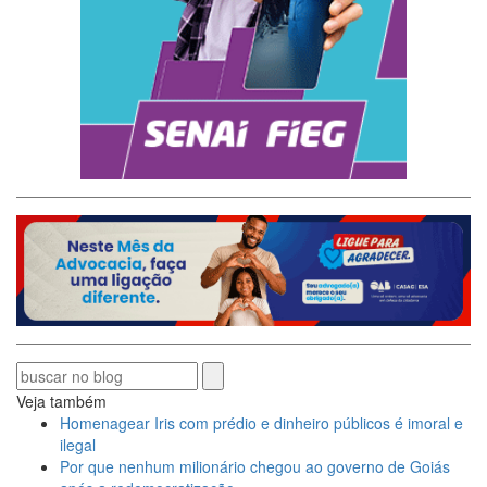
Veja também
Homenagear Iris com prédio e dinheiro públicos é imoral e
ilegal
Por que nenhum milionário chegou ao governo de Goiás