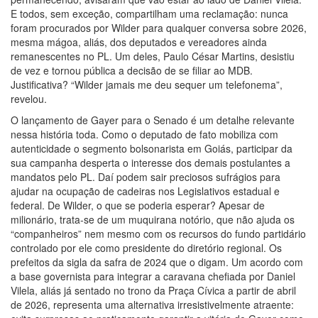
E todos, sem exceção, compartilham uma reclamação: nunca
foram procurados por Wilder para qualquer conversa sobre 2026,
mesma mágoa, aliás, dos deputados e vereadores ainda
remanescentes no PL. Um deles, Paulo César Martins, desistiu
de vez e tornou pública a decisão de se filiar ao MDB.
Justificativa? “Wilder jamais me deu sequer um telefonema”,
revelou.
O lançamento de Gayer para o Senado é um detalhe relevante
nessa história toda. Como o deputado de fato mobiliza com
autenticidade o segmento bolsonarista em Goiás, participar da
sua campanha desperta o interesse dos demais postulantes a
mandatos pelo PL. Daí podem sair preciosos sufrágios para
ajudar na ocupação de cadeiras nos Legislativos estadual e
federal. De Wilder, o que se poderia esperar? Apesar de
milionário, trata-se de um muquirana notório, que não ajuda os
“companheiros” nem mesmo com os recursos do fundo partidário
controlado por ele como presidente do diretório regional. Os
prefeitos da sigla da safra de 2024 que o digam. Um acordo com
a base governista para integrar a caravana chefiada por Daniel
Vilela, aliás já sentado no trono da Praça Cívica a partir de abril
de 2026, representa uma alternativa irresistivelmente atraente: