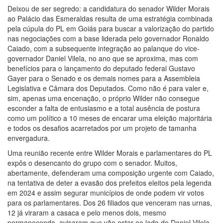
Deixou de ser segredo: a candidatura do senador Wilder Morais
ao Palácio das Esmeraldas resulta de uma estratégia combinada
pela cúpula do PL em Goiás para buscar a valorização do partido
nas negociações com a base liderada pelo governador Ronaldo
Caiado, com a subsequente integração ao palanque do vice-
governador Daniel Vilela, no ano que se aproxima, mas com
benefícios para o lançamento do deputado federal Gustavo
Gayer para o Senado e os demais nomes para a Assembleia
Legislativa e Câmara dos Deputados. Como não é para valer e,
sim, apenas uma encenação, o próprio Wilder não consegue
esconder a falta de entusiasmo e a total ausência de postura
como um político a 10 meses de encarar uma eleição majoritária
e todos os desafios acarretados por um projeto de tamanha
envergadura.
Uma reunião recente entre Wilder Morais e parlamentares do PL
expôs o desencanto do grupo com o senador. Muitos,
abertamente, defenderam uma composição urgente com Caiado,
na tentativa de deter a evasão dos prefeitos eleitos pela legenda
em 2024 e assim segurar municípios de onde podem vir votos
para os parlamentares. Dos 26 filiados que venceram nas urnas,
12 já viraram a casaca e pelo menos dois, mesmo
permanecendo, avisaram que vão estar ao lado de Daniel Vilela.