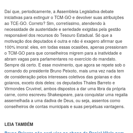
Daí que, periodicamente, a Assembleia Legislativa debate
iniciativas para extinguir o TCM-GO e devolver suas atribuições
ao TCE-GO. Correto? Sim, corretíssimo, atendendo à
necessidade de austeridade e seriedade exigidas pela gestão
responsável dos recursos do Tesouro Estadual. Só que a
motivação dos deputados é outra e não é exagero afirmar que
100% imoral: eles, em todas essas ocasiões, apenas pressionam
o TCM-GO para que conselheiros migrem para a inatividade e
abram vagas para parlamentares no exercício do mandato.
Sempre dá certo. E esse movimento, que agora se repete sob o
comando do presidente Bruno Peixoto, mais uma vez nada tem
de consideração pelos interesses coletivos das goianas e dos
goianos, exceto dois deles: os deputados Thales Barreto e
Virmondes Cruvinel, ambos dispostos a dar uma libra da própria
carne, como escreveu Shakespeare, para conquistar uma regalia
assemelhada a uma dadiva de Deus, ou seja, assentos como
conselheiros de contas municipais e suas perpétuas vantagens.
LEIA TAMBÉM
Bruno Peixoto não será vice na chapa de Daniel Vilela nem