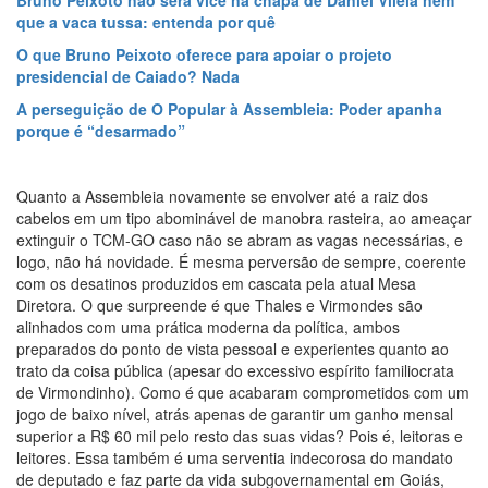
que a vaca tussa: entenda por quê
O que Bruno Peixoto oferece para apoiar o projeto
presidencial de Caiado? Nada
A perseguição de O Popular à Assembleia: Poder apanha
porque é “desarmado”
Quanto a Assembleia novamente se envolver até a raiz dos
cabelos em um tipo abominável de manobra rasteira, ao ameaçar
extinguir o TCM-GO caso não se abram as vagas necessárias, e
logo, não há novidade. É mesma perversão de sempre, coerente
com os desatinos produzidos em cascata pela atual Mesa
Diretora. O que surpreende é que Thales e Virmondes são
alinhados com uma prática moderna da política, ambos
preparados do ponto de vista pessoal e experientes quanto ao
trato da coisa pública (apesar do excessivo espírito familiocrata
de Virmondinho). Como é que acabaram comprometidos com um
jogo de baixo nível, atrás apenas de garantir um ganho mensal
superior a R$ 60 mil pelo resto das suas vidas? Pois é, leitoras e
leitores. Essa também é uma serventia indecorosa do mandato
de deputado e faz parte da vida subgovernamental em Goiás,