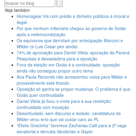
Veja também
Homenagear Iris com prédio e dinheiro públicos é imoral e
ilegal
Por que nenhum milionário chegou ao governo de Goiás
após a redemocratização
Os equívocos que derrotam por antecipação Marconi e
Wilder (e Luis Cesar pior ainda)
74% de aprovação para Daniel Vilela: apuração da Paraná
Pesquisas é devastadora para a oposição
Foco da eleição em Goiás é a continuidade: oposição
ainda não conseguiu propor outro tema
Ana Paula Rezende não acrescentou votos para Wilder e
provavelmente está tirando
Oposição só ganha se propor mudança. O problema é que
Goiás quer continuidade
Daniel Vilela já fixou o mote para a sua reeleição:
continuidade com inovação
Desarticulado, sem discurso e isolado: candidatura de
Wilder virou erro que vai custar caro ao PL
“Efeito Gracinha” favorece Zacharias Calil para a 2ª vaga
senatorial e derruba Vanderlan e Gayer